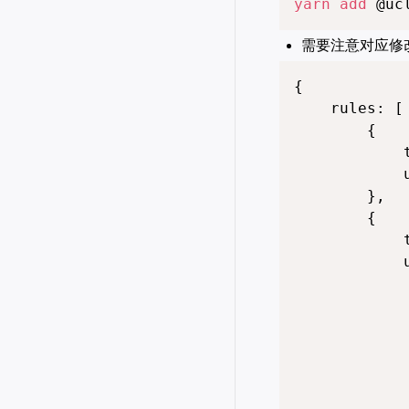
yarn
add
 @uc
需要注意对应修改 w
{

    rules: [

        {

            t
            
        },

        {

            
            u
             
            
             
            
             
             