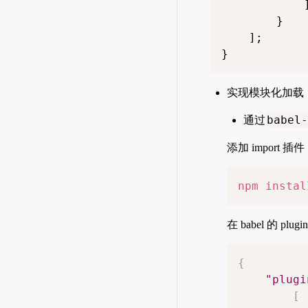
            ]
        }

    ];

}
实现模块化加载
babel-
通过
添加 import 插件
npm
instal
在 babel 的 plu
{
"plugi
[