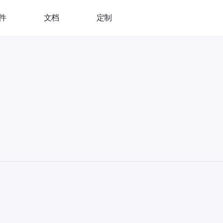
件
文档
定制