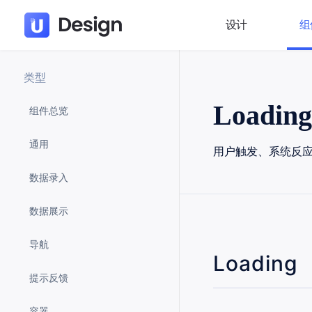
设计
组
类型
Loadi
组件总览
通用
用户触发、系统反
数据录入
数据展示
导航
Loading
提示反馈
容器