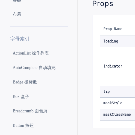
Props
布局
Prop Name
字母索引
loading
ActionList 操作列表
indicator
AutoComplete 自动填充
Badge 徽标数
tip
Box 盒子
maskStyle
Breadcrumb 面包屑
maskClassName
Button 按钮