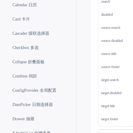
search
Calendar 日历
disabled
Card 卡片
source.search
Cascader 级联选择器
source.disabled
Checkbox 多选
source.title
Collapse 折叠面板
source.footer
Combine 间距
target.search
ConfigProvider 全局配置
target.disabled
DatePicker 日期选择器
target.title
Drawer 抽屉
target.footer