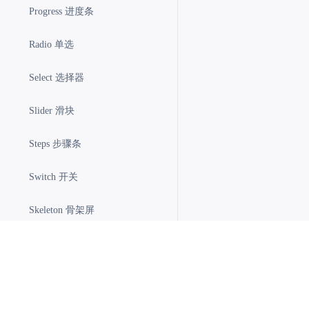
Progress 进度条
item-23
Radio 单选
item-24
item-25
Select 选择器
item-26
Slider 滑块
item-27
item-28
Steps 步骤条
item-29
Switch 开关
item-30
item-31
Skeleton 骨架屏
item-32
Table 表格
item-33
item-34
Tabs 标签页
item-35