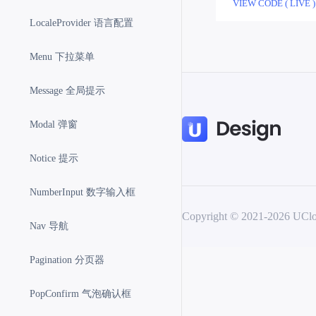
VIEW CODE ( LIVE )
item-9
LocaleProvider 语言配置
item-10
Menu 下拉菜单
item-11
item-12
Message 全局提示
item-13
Modal 弹窗
item-14
item-15
Notice 提示
item-16
NumberInput 数字输入框
item-17
Copyright © 2021-
2026
UC
item-18
Nav 导航
item-19
Pagination 分页器
item-20
item-21
PopConfirm 气泡确认框
item-22