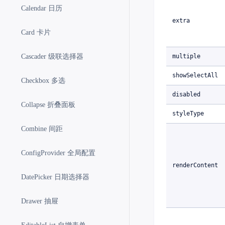
Calendar 日历
extra
Card 卡片
Cascader 级联选择器
multiple
showSelectAll
Checkbox 多选
disabled
Collapse 折叠面板
styleType
Combine 间距
ConfigProvider 全局配置
renderContent
DatePicker 日期选择器
Drawer 抽屉