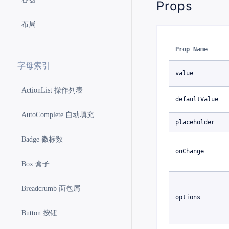
Props
布局
Prop Name
字母索引
value
ActionList 操作列表
defaultValue
AutoComplete 自动填充
placeholder
Badge 徽标数
onChange
Box 盒子
Breadcrumb 面包屑
options
Button 按钮